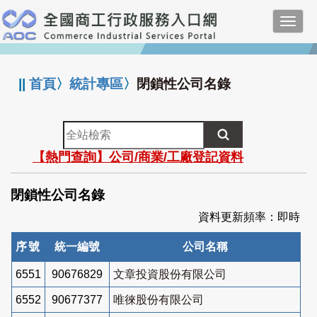
跳
Toggl
到
navig
主
:::
要
內
||
首頁
〉
統計專區
〉
閉鎖性公司名錄
容
全
站
【熱門查詢】公司/商業/工廠登記資料
檢
索
閉鎖性公司名錄
資料更新頻率：即時
序號
統一編號
公司名稱
6551
90676829
文章投資股份有限公司
6552
90677377
唯徠股份有限公司