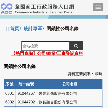
跳
Toggl
到
navig
主
:::
要
內
||
首頁
〉
統計專區
〉
閉鎖性公司名錄
容
全
站
【熱門查詢】公司/商業/工廠登記資料
檢
索
閉鎖性公司名錄
資料更新頻率：即時
序號
統一編號
公司名稱
6801
91044267
趨光影像股份有限公司
6802
91044702
數智融合股份有限公司