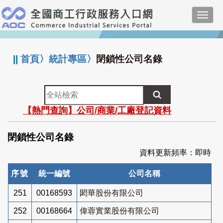
跳
Toggl
到
navig
主
:::
要
內
||
首頁
〉
統計專區
〉
閉鎖性公司名錄
容
全
站
【熱門查詢】公司/商業/工廠登記資料
檢
索
閉鎖性公司名錄
資料更新頻率：即時
序號
統一編號
公司名稱
251
00168593
閎華股份有限公司
252
00168664
偉蓉實業股份有限公司