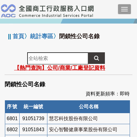
跳
Toggl
到
navig
主
:::
要
內
||
首頁
〉
統計專區
〉
閉鎖性公司名錄
容
全
站
【熱門查詢】公司/商業/工廠登記資料
檢
索
閉鎖性公司名錄
資料更新頻率：即時
序號
統一編號
公司名稱
6801
91051739
慧芯科技股份有限公司
6802
91051843
安心智醫健康事業股份有限公司