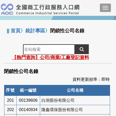
跳
Toggl
到
navig
主
:::
要
內
||
首頁
〉
統計專區
〉
閉鎖性公司名錄
容
全
站
【熱門查詢】公司/商業/工廠登記資料
檢
索
閉鎖性公司名錄
資料更新頻率：即時
序號
統一編號
公司名稱
201
00139606
白洞股份有限公司
202
00140934
隆鑫環保股份有限公司