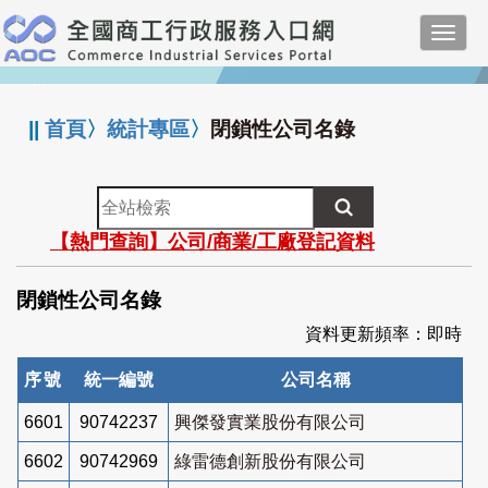
跳
Toggl
到
navig
主
:::
要
內
||
首頁
〉
統計專區
〉
閉鎖性公司名錄
容
全
站
【熱門查詢】公司/商業/工廠登記資料
檢
索
閉鎖性公司名錄
資料更新頻率：即時
序號
統一編號
公司名稱
6601
90742237
興傑發實業股份有限公司
6602
90742969
綠雷德創新股份有限公司