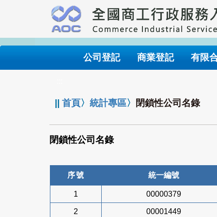
跳
到
主
要
內
公司登記
商業登記
有限
容
:::
||
首頁
〉
統計專區
〉
閉鎖性公司名錄
閉鎖性公司名錄
序號
統一編號
1
00000379
2
00001449