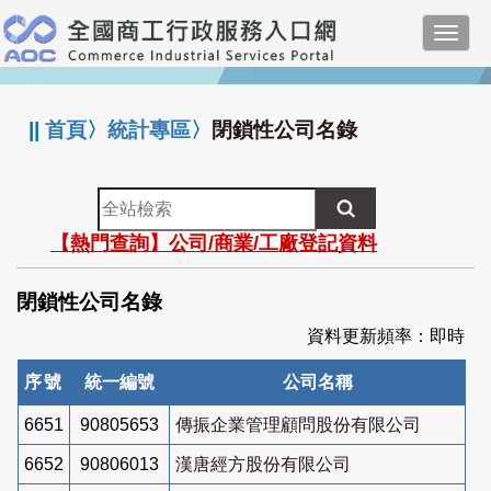
跳
Toggl
到
navig
主
:::
要
內
||
首頁
〉
統計專區
〉
閉鎖性公司名錄
容
全
站
【熱門查詢】公司/商業/工廠登記資料
檢
索
閉鎖性公司名錄
資料更新頻率：即時
序號
統一編號
公司名稱
6651
90805653
傳振企業管理顧問股份有限公司
6652
90806013
漢唐經方股份有限公司