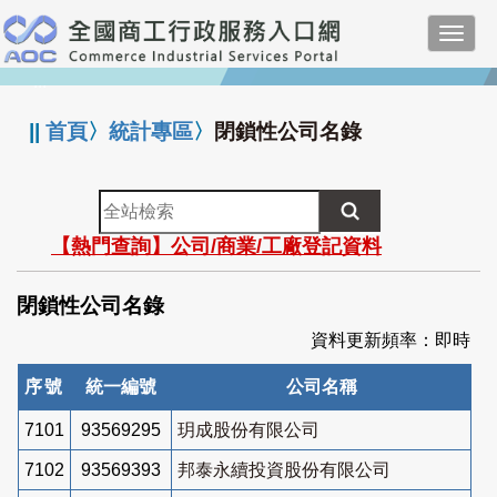
跳
Toggl
到
navig
主
:::
要
內
||
首頁
〉
統計專區
〉
閉鎖性公司名錄
容
全
站
【熱門查詢】公司/商業/工廠登記資料
檢
索
閉鎖性公司名錄
資料更新頻率：即時
序號
統一編號
公司名稱
7101
93569295
玥成股份有限公司
7102
93569393
邦泰永續投資股份有限公司