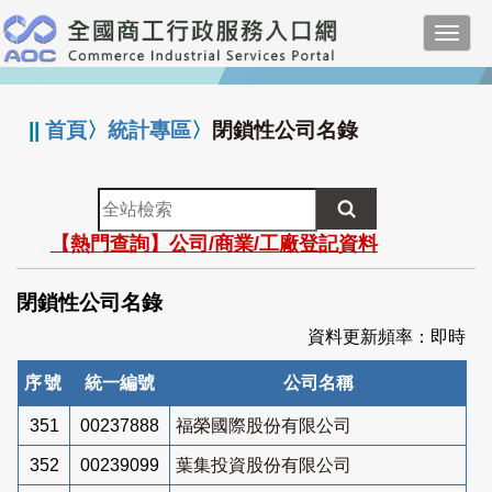
跳
Toggl
到
navig
主
:::
要
內
||
首頁
〉
統計專區
〉
閉鎖性公司名錄
容
全
站
【熱門查詢】公司/商業/工廠登記資料
檢
索
閉鎖性公司名錄
資料更新頻率：即時
序號
統一編號
公司名稱
351
00237888
福榮國際股份有限公司
352
00239099
葉集投資股份有限公司