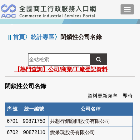
跳
Toggl
到
navig
主
:::
要
內
||
首頁
〉
統計專區
〉
閉鎖性公司名錄
容
全
站
【熱門查詢】公司/商業/工廠登記資料
檢
索
閉鎖性公司名錄
資料更新頻率：即時
序號
統一編號
公司名稱
6701
90871750
共想行銷顧問股份有限公司
6702
90872110
愛呆玩股份有限公司