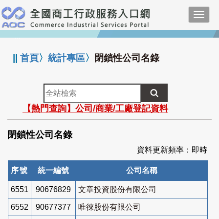
跳
Toggl
到
navig
主
:::
要
內
||
首頁
〉
統計專區
〉
閉鎖性公司名錄
容
全
站
【熱門查詢】公司/商業/工廠登記資料
檢
索
閉鎖性公司名錄
資料更新頻率：即時
序號
統一編號
公司名稱
6551
90676829
文章投資股份有限公司
6552
90677377
唯徠股份有限公司