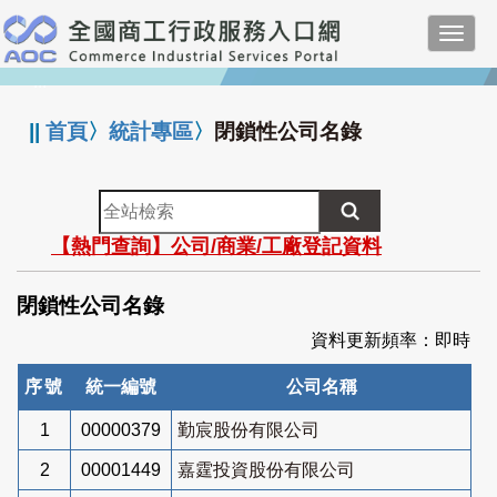
跳
Toggl
到
navig
主
:::
要
內
||
首頁
〉
統計專區
〉
閉鎖性公司名錄
容
全
站
【熱門查詢】公司/商業/工廠登記資料
檢
索
閉鎖性公司名錄
資料更新頻率：即時
序號
統一編號
公司名稱
1
00000379
勤宸股份有限公司
2
00001449
嘉霆投資股份有限公司