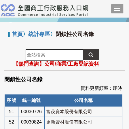
跳
Toggl
到
navig
主
:::
要
內
||
首頁
〉
統計專區
〉
閉鎖性公司名錄
容
全
站
【熱門查詢】公司/商業/工廠登記資料
檢
索
閉鎖性公司名錄
資料更新頻率：即時
序號
統一編號
公司名稱
51
00030726
富茂資本股份有限公司
52
00030824
更新資材股份有限公司