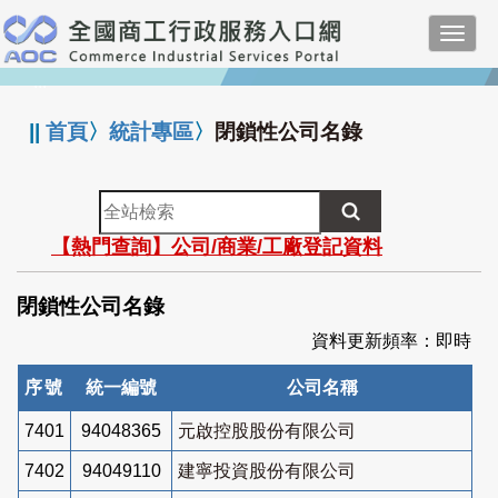
跳
Toggl
到
navig
主
:::
要
內
||
首頁
〉
統計專區
〉
閉鎖性公司名錄
容
全
站
【熱門查詢】公司/商業/工廠登記資料
檢
索
閉鎖性公司名錄
資料更新頻率：即時
序號
統一編號
公司名稱
7401
94048365
元啟控股股份有限公司
7402
94049110
建寧投資股份有限公司