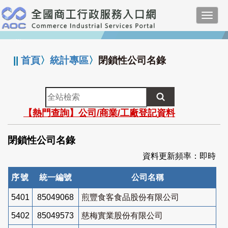
跳
Toggl
到
navig
主
:::
要
內
||
首頁
〉
統計專區
〉
閉鎖性公司名錄
容
全
站
【熱門查詢】公司/商業/工廠登記資料
檢
索
閉鎖性公司名錄
資料更新頻率：即時
序號
統一編號
公司名稱
5401
85049068
煎豐食客食品股份有限公司
5402
85049573
慈梅實業股份有限公司