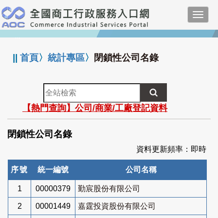
跳
Toggl
到
navig
主
:::
要
內
||
首頁
〉
統計專區
〉
閉鎖性公司名錄
容
全
站
【熱門查詢】公司/商業/工廠登記資料
檢
索
閉鎖性公司名錄
資料更新頻率：即時
序號
統一編號
公司名稱
1
00000379
勤宸股份有限公司
2
00001449
嘉霆投資股份有限公司