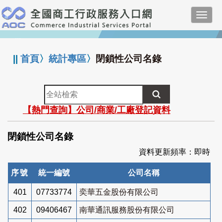
跳
Toggl
到
navig
主
:::
要
內
||
首頁
〉
統計專區
〉
閉鎖性公司名錄
容
全
站
【熱門查詢】公司/商業/工廠登記資料
檢
索
閉鎖性公司名錄
資料更新頻率：即時
序號
統一編號
公司名稱
401
07733774
奕華五金股份有限公司
402
09406467
南華通訊服務股份有限公司