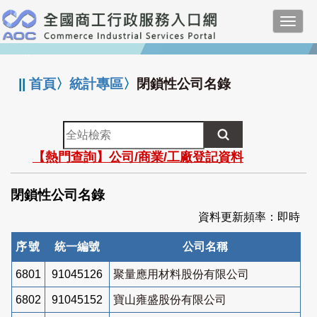
跳
Toggl
到
navig
主
:::
要
內
||
首頁
〉
統計專區
〉
閉鎖性公司名錄
容
全
站
【熱門查詢】公司/商業/工廠登記資料
檢
索
閉鎖性公司名錄
資料更新頻率：即時
序號
統一編號
公司名稱
6801
91045126
聚量應用材料股份有限公司
6802
91045152
寶山雍盛股份有限公司