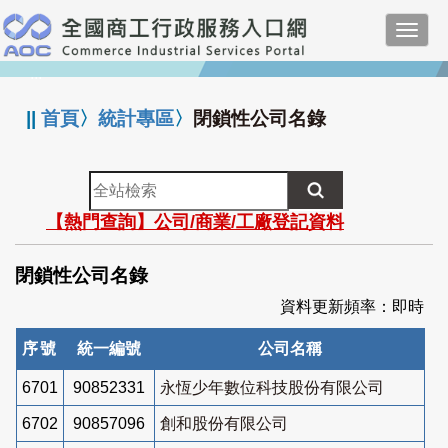
跳
Toggl
到
navig
主
:::
要
內
||
首頁
〉
統計專區
〉
閉鎖性公司名錄
容
全
站
【熱門查詢】公司/商業/工廠登記資料
檢
索
閉鎖性公司名錄
資料更新頻率：即時
序號
統一編號
公司名稱
6701
90852331
永恆少年數位科技股份有限公司
6702
90857096
創和股份有限公司