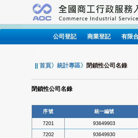
跳
到
主
要
內
公司登記
商業登記
有限
容
:::
||
首頁
〉
統計專區
〉
閉鎖性公司名錄
閉鎖性公司名錄
序號
統一編號
7201
93649903
7202
93649930