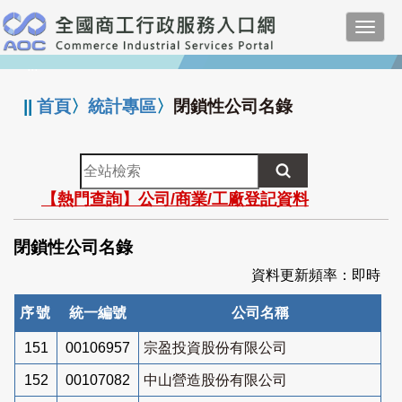
跳
Toggl
到
navig
主
:::
要
內
||
首頁
〉
統計專區
〉
閉鎖性公司名錄
容
全
站
【熱門查詢】公司/商業/工廠登記資料
檢
索
閉鎖性公司名錄
資料更新頻率：即時
序號
統一編號
公司名稱
151
00106957
宗盈投資股份有限公司
152
00107082
中山營造股份有限公司