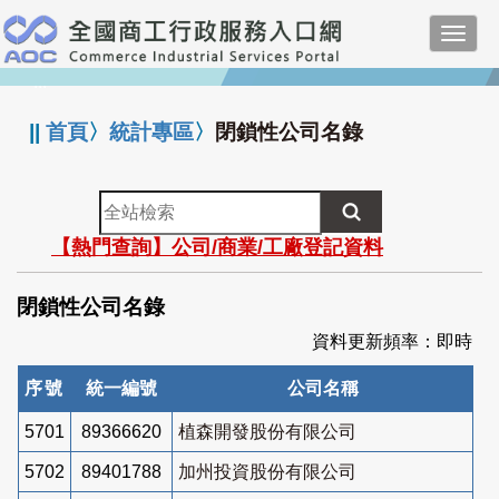
跳
Toggl
到
navig
主
:::
要
內
||
首頁
〉
統計專區
〉
閉鎖性公司名錄
容
全
站
【熱門查詢】公司/商業/工廠登記資料
檢
索
閉鎖性公司名錄
資料更新頻率：即時
序號
統一編號
公司名稱
5701
89366620
植森開發股份有限公司
5702
89401788
加州投資股份有限公司