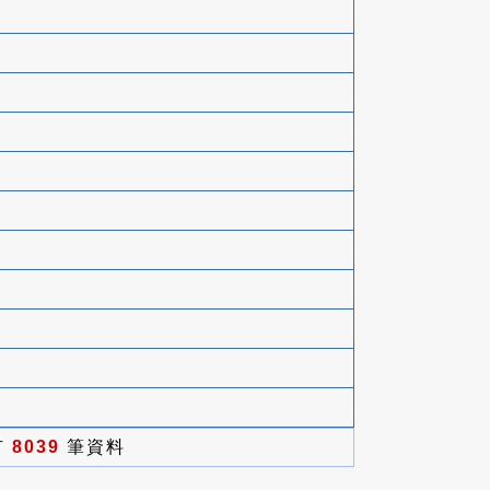
有
8039
筆資料