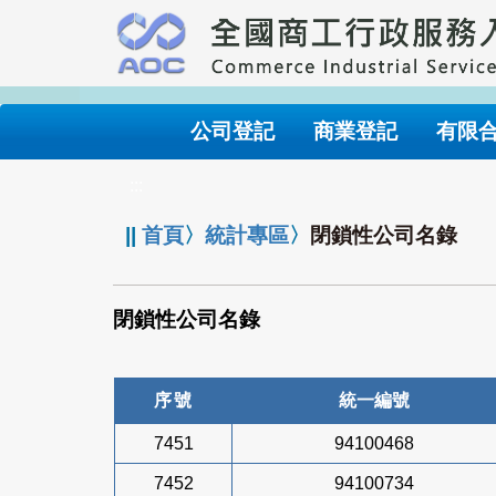
跳
到
主
要
內
公司登記
商業登記
有限
容
:::
||
首頁
〉
統計專區
〉
閉鎖性公司名錄
閉鎖性公司名錄
序號
統一編號
7451
94100468
7452
94100734