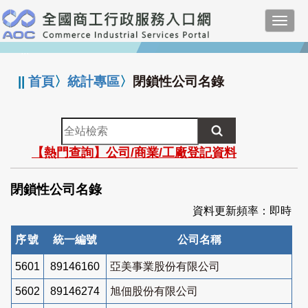
跳
Toggl
到
navig
主
:::
要
內
||
首頁
〉
統計專區
〉
閉鎖性公司名錄
容
全
站
【熱門查詢】公司/商業/工廠登記資料
檢
索
閉鎖性公司名錄
資料更新頻率：即時
序號
統一編號
公司名稱
5601
89146160
亞美事業股份有限公司
5602
89146274
旭佃股份有限公司