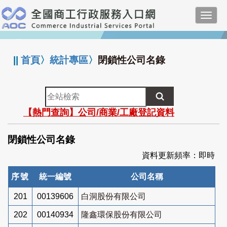
跳
Toggl
到
navig
主
:::
要
內
||
首頁
〉
統計專區
〉
閉鎖性公司名錄
容
全
站
【熱門查詢】公司/商業/工廠登記資料
檢
索
閉鎖性公司名錄
資料更新頻率：即時
序號
統一編號
公司名稱
201
00139606
白洞股份有限公司
202
00140934
隆鑫環保股份有限公司