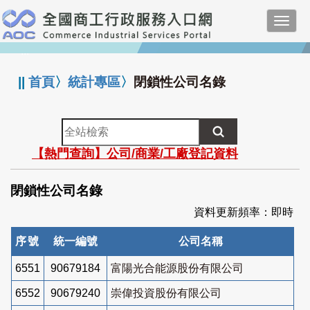
跳
Toggl
到
navig
主
:::
要
內
||
首頁
〉
統計專區
〉
閉鎖性公司名錄
容
全
站
【熱門查詢】公司/商業/工廠登記資料
檢
索
閉鎖性公司名錄
資料更新頻率：即時
序號
統一編號
公司名稱
6551
90679184
富陽光合能源股份有限公司
6552
90679240
崇偉投資股份有限公司