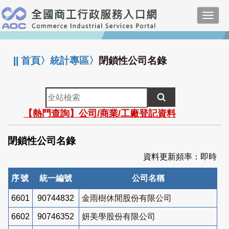
跳
Toggl
到
navig
主
:::
要
內
||
首頁
〉
統計專區
〉
閉鎖性公司名錄
容
全
站
【熱門查詢】公司/商業/工廠登記資料
檢
索
閉鎖性公司名錄
資料更新頻率：即時
序號
統一編號
公司名稱
6601
90744832
金雨樹休閒股份有限公司
6602
90746352
妍美學股份有限公司