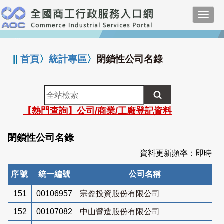
跳
Toggl
到
navig
主
:::
要
內
||
首頁
〉
統計專區
〉
閉鎖性公司名錄
容
全
站
【熱門查詢】公司/商業/工廠登記資料
檢
索
閉鎖性公司名錄
資料更新頻率：即時
序號
統一編號
公司名稱
151
00106957
宗盈投資股份有限公司
152
00107082
中山營造股份有限公司