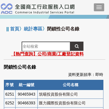
跳
Toggl
到
navig
主
:::
要
內
||
首頁
〉
統計專區
〉
閉鎖性公司名錄
容
全
站
【熱門查詢】公司/商業/工廠登記資料
檢
索
閉鎖性公司名錄
資料更新頻率：即時
序號
統一編號
公司名稱
6251
90465943
筑暘投資股份有限公司
6252
90466393
匯力國際投資股份有限公司