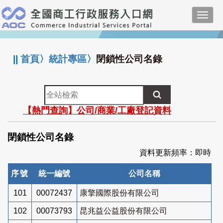
跳
Toggl
到
navig
主
:::
要
內
||
首頁
〉
統計專區
〉
閉鎖性公司名錄
容
全
站
【熱門查詢】公司/商業/工廠登記資料
檢
索
閉鎖性公司名錄
資料更新頻率：即時
序號
統一編號
公司名稱
101
00072437
康擎國際股份有限公司
102
00073793
昆兆益公益股份有限公司