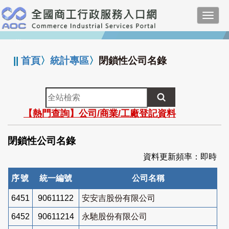
跳
Toggl
到
navig
主
:::
要
內
||
首頁
〉
統計專區
〉
閉鎖性公司名錄
容
全
站
【熱門查詢】公司/商業/工廠登記資料
檢
索
閉鎖性公司名錄
資料更新頻率：即時
序號
統一編號
公司名稱
6451
90611122
安安吉股份有限公司
6452
90611214
永馳股份有限公司