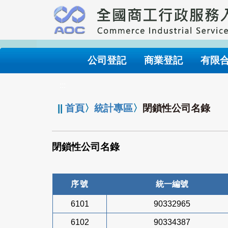
跳
到
主
要
內
公司登記
商業登記
有限
容
:::
||
首頁
〉
統計專區
〉
閉鎖性公司名錄
閉鎖性公司名錄
序號
統一編號
6101
90332965
6102
90334387