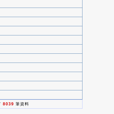
有
8039
筆資料