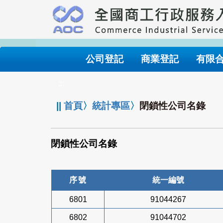
跳
到
主
要
內
公司登記
商業登記
有限
容
:::
||
首頁
〉
統計專區
〉
閉鎖性公司名錄
閉鎖性公司名錄
序號
統一編號
6801
91044267
6802
91044702