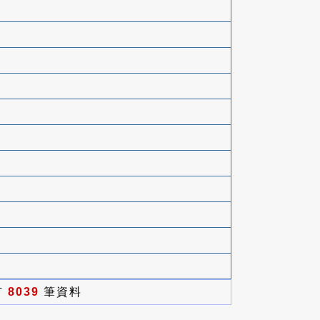
有
8039
筆資料