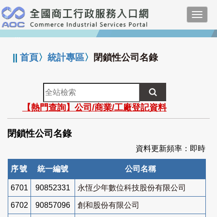
跳
Toggl
到
navig
主
:::
要
內
||
首頁
〉
統計專區
〉
閉鎖性公司名錄
容
全
站
【熱門查詢】公司/商業/工廠登記資料
檢
索
閉鎖性公司名錄
資料更新頻率：即時
序號
統一編號
公司名稱
6701
90852331
永恆少年數位科技股份有限公司
6702
90857096
創和股份有限公司