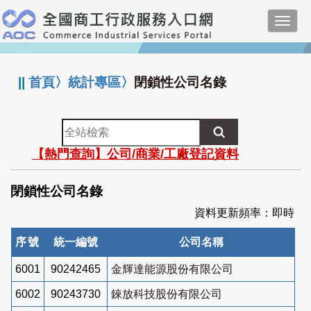
跳
Toggl
到
navig
主
:::
要
內
||
首頁
〉
統計專區
〉
閉鎖性公司名錄
容
全
站
【熱門查詢】公司/商業/工廠登記資料
檢
索
閉鎖性公司名錄
資料更新頻率：即時
序號
統一編號
公司名稱
6001
90242465
金輝達能源股份有限公司
6002
90243730
錸放科技股份有限公司