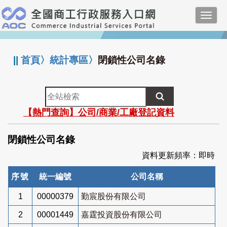
跳
Toggl
到
navig
主
:::
要
內
||
首頁
〉
統計專區
〉
閉鎖性公司名錄
容
全
站
【熱門查詢】公司/商業/工廠登記資料
檢
索
閉鎖性公司名錄
資料更新頻率：即時
序號
統一編號
公司名稱
1
00000379
勤宸股份有限公司
2
00001449
嘉霆投資股份有限公司