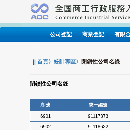
跳
到
主
要
內
公司登記
商業登記
有限
容
:::
||
首頁
〉
統計專區
〉
閉鎖性公司名錄
閉鎖性公司名錄
序號
統一編號
6901
91117373
6902
91118632