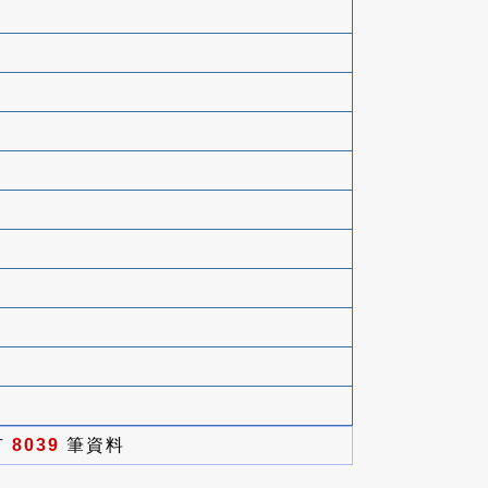
有
8039
筆資料