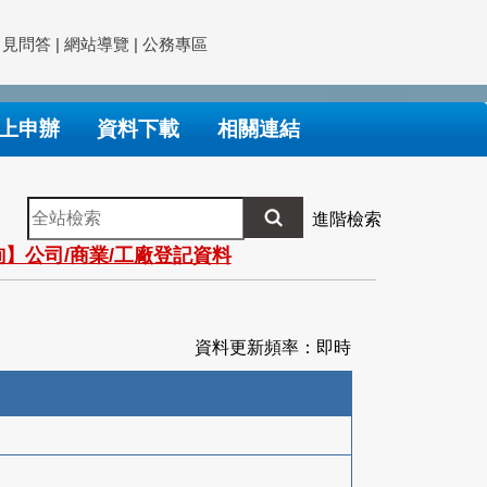
常見問答
|
網站導覽
|
公務專區
上申辦
資料下載
相關連結
全
進階檢索
站
】公司/商業/工廠登記資料
檢
索
資料更新頻率：即時