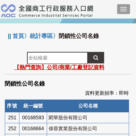
跳
Toggl
到
navig
主
:::
要
內
||
首頁
〉
統計專區
〉
閉鎖性公司名錄
容
全
站
【熱門查詢】公司/商業/工廠登記資料
檢
索
閉鎖性公司名錄
資料更新頻率：即時
序號
統一編號
公司名稱
251
00168593
閎華股份有限公司
252
00168664
偉蓉實業股份有限公司