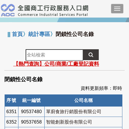
跳
Toggl
到
navig
主
:::
要
內
||
首頁
〉
統計專區
〉
閉鎖性公司名錄
容
全
站
【熱門查詢】公司/商業/工廠登記資料
檢
索
閉鎖性公司名錄
資料更新頻率：即時
序號
統一編號
公司名稱
6351
90537480
單廚食旅行銷股份有限公司
6352
90537658
智能創新股份有限公司