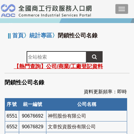
跳
Toggl
到
navig
主
:::
要
內
||
首頁
〉
統計專區
〉
閉鎖性公司名錄
容
全
站
【熱門查詢】公司/商業/工廠登記資料
檢
索
閉鎖性公司名錄
資料更新頻率：即時
序號
統一編號
公司名稱
6551
90676692
神熙股份有限公司
6552
90676829
文章投資股份有限公司