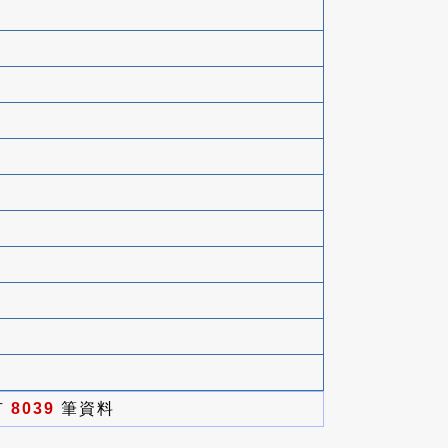
有
8039
筆資料