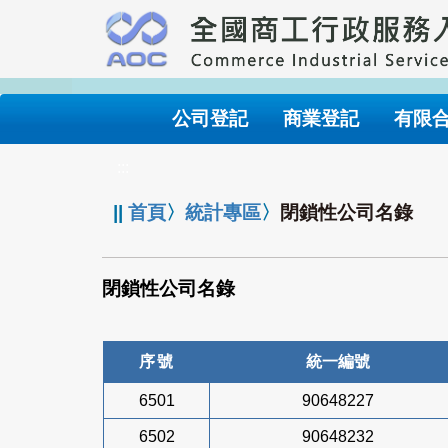
跳
到
主
要
內
公司登記
商業登記
有限
容
:::
||
首頁
〉
統計專區
〉
閉鎖性公司名錄
閉鎖性公司名錄
序號
統一編號
6501
90648227
6502
90648232