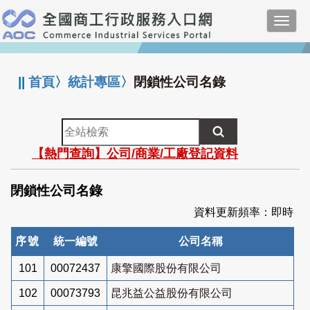
跳
Toggl
到
navig
主
:::
要
內
||
首頁
〉
統計專區
〉
閉鎖性公司名錄
容
全
站
【熱門查詢】公司/商業/工廠登記資料
檢
索
閉鎖性公司名錄
資料更新頻率：即時
序號
統一編號
公司名稱
101
00072437
康擎國際股份有限公司
102
00073793
昆兆益公益股份有限公司