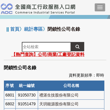
跳
Toggl
到
navig
主
:::
要
內
||
首頁
〉
統計專區
〉
閉鎖性公司名錄
容
全
站
【熱門查詢】公司/商業/工廠登記資料
檢
索
閉鎖性公司名錄
資料更新頻率：即時
序號
統一編號
公司名稱
6801
91050730
禮湛生技股份有限公司
6802
91051479
天玥能源股份有限公司