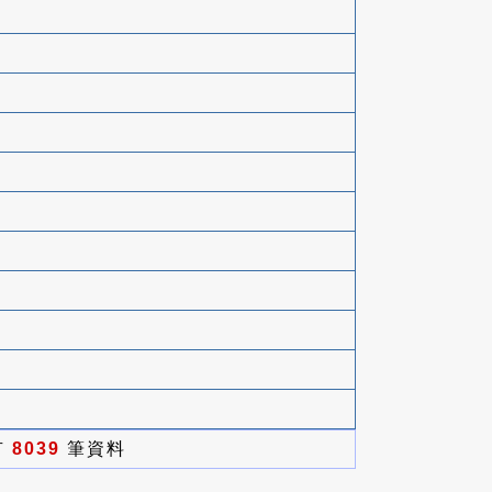
有
8039
筆資料