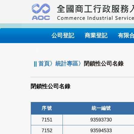
跳
到
主
要
內
公司登記
商業登記
有限
容
:::
||
首頁
〉
統計專區
〉
閉鎖性公司名錄
閉鎖性公司名錄
序號
統一編號
7151
93593730
7152
93594533