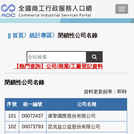
跳
Toggl
到
navig
主
:::
要
內
||
首頁
〉
統計專區
〉
閉鎖性公司名錄
容
全
站
【熱門查詢】公司/商業/工廠登記資料
檢
索
閉鎖性公司名錄
資料更新頻率：即時
序號
統一編號
公司名稱
101
00072437
康擎國際股份有限公司
102
00073793
昆兆益公益股份有限公司