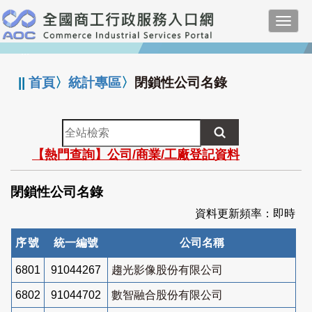
跳
Toggl
到
navig
主
:::
要
內
||
首頁
〉
統計專區
〉
閉鎖性公司名錄
容
全
站
【熱門查詢】公司/商業/工廠登記資料
檢
索
閉鎖性公司名錄
資料更新頻率：即時
序號
統一編號
公司名稱
6801
91044267
趨光影像股份有限公司
6802
91044702
數智融合股份有限公司