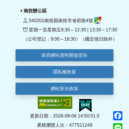
南投辦公區
540202南投縣南投市省府路4號
星期一至星期五8:30～12:30 | 13:30～17:30
（公司登記：9:00～16:30）（國定假日除外）
政府網站資料開放宣告
隱私權政策
網站安全政策
F
更新日期：2026-08-06 14:50:51.0
累積瀏覽人次：477511249
Li