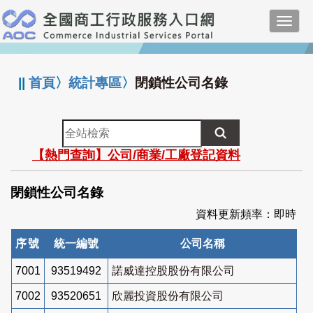
跳
Toggl
到
navig
主
:::
要
內
||
首頁
〉
統計專區
〉
閉鎖性公司名錄
容
全
站
【熱門查詢】公司/商業/工廠登記資料
檢
索
閉鎖性公司名錄
資料更新頻率：即時
序號
統一編號
公司名稱
7001
93519492
諾威達控股股份有限公司
7002
93520651
欣麗投資股份有限公司