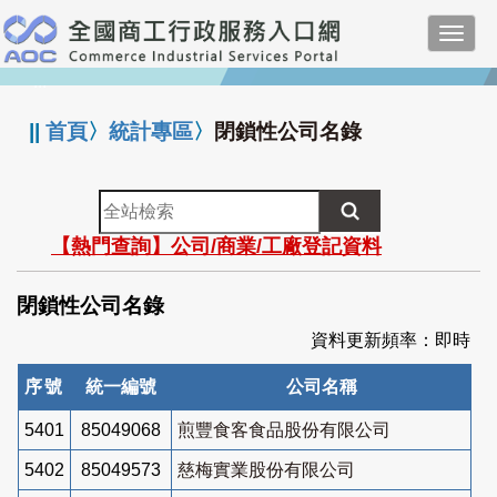
跳
Toggl
到
navig
主
:::
要
內
||
首頁
〉
統計專區
〉
閉鎖性公司名錄
容
全
站
【熱門查詢】公司/商業/工廠登記資料
檢
索
閉鎖性公司名錄
資料更新頻率：即時
序號
統一編號
公司名稱
5401
85049068
煎豐食客食品股份有限公司
5402
85049573
慈梅實業股份有限公司